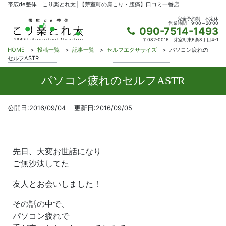
帯広de整体 こり楽とれ太│【芽室町の肩こり・腰痛】口コミ一番店
完全予約制
不定休
営業時間
9:00～20:00
090-7514-1493
〒082-0016
芽室町東6条8丁目4-1
HOME
>
投稿一覧
>
記事一覧
>
セルフエクササイズ
>
パソコン疲れの
セルフASTR
パソコン疲れのセルフASTR
公開日:2016/09/04
更新日:2016/09/05
先日、大変お世話になり
ご無沙汰してた
友人とお会いしました！
その話の中で、
パソコン疲れで