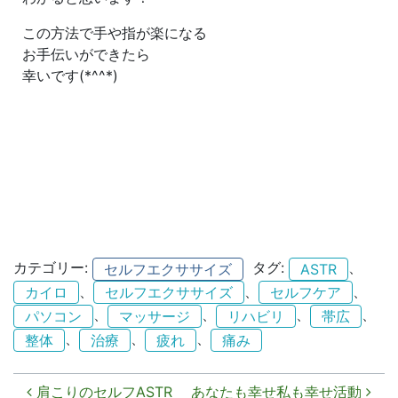
この方法で手や指が楽になる
お手伝いができたら
幸いです(*^^*)
カテゴリー:
タグ:
、
セルフエクササイズ
ASTR
、
、
、
カイロ
セルフエクササイズ
セルフケア
、
、
、
、
パソコン
マッサージ
リハビリ
帯広
、
、
、
整体
治療
疲れ
痛み
投稿ナビゲーション
肩こりのセルフASTR
あなたも幸せ私も幸せ活動