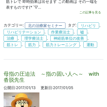
筋トレで 即時効果は出せます この動画は その一端を
表すものです(*´▽…
この記事を見る
カテゴリー:
タグ:
、
北の治療家セミナー
リハビリ
、
、
、
リハビリテーション
作業療法士
嘘
、
、
、
治療
理学療法士
神経筋単位の改善
、
、
、
筋トレ
筋力
筋力トレーニング
運動
母指の圧迫法 ～指の固い人へ～ with
沓脱先生
公開日:2017/01/13
更新日:2017/01/05