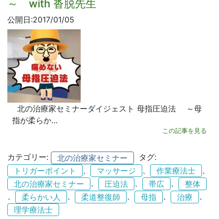
～ with 沓脱先生
公開日:2017/01/05
北の治療家セミナーダイジェスト 母指圧迫法 ～母
指が柔らか…
この記事を見る
カテゴリー:
タグ:
北の治療家セミナー
、
、
、
トリガーポイント
マッサージ
作業療法士
、
、
、
北の治療家セミナー
圧迫法
帯広
整体
、
、
、
、
、
柔らかい人
柔道整復師
母指
治療
理学療法士