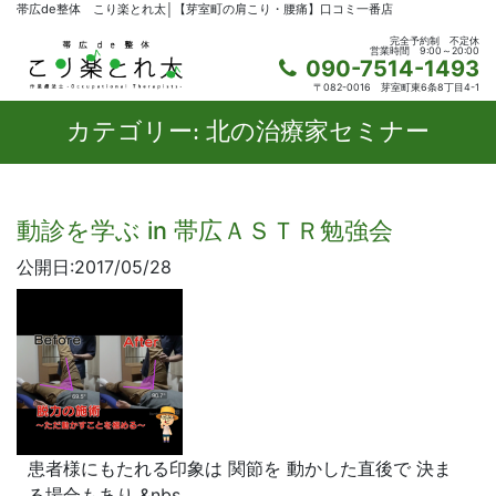
帯広de整体 こり楽とれ太│【芽室町の肩こり・腰痛】口コミ一番店
完全予約制
不定休
営業時間
9:00～20:00
090-7514-1493
〒082-0016
芽室町東6条8丁目4-1
カテゴリー:
北の治療家セミナー
動診を学ぶ in 帯広ＡＳＴＲ勉強会
公開日:2017/05/28
患者様にもたれる印象は 関節を 動かした直後で 決ま
る場合もあり &nbs…