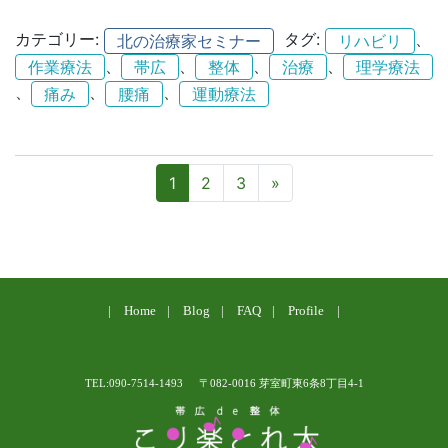
カテゴリー:
タグ:
、
北の治療家セミナー
リハビリ
、
、
、
、
作業療法
帯広
整体
治療
理学療法
、
、
、
痛み
腰痛
運動療法
投稿ナビゲーション
1
2
3
»
Home
Blog
FAQ
Profile
TEL:090-7514-1493
〒082-0016 芽室町東6条8丁目4-1