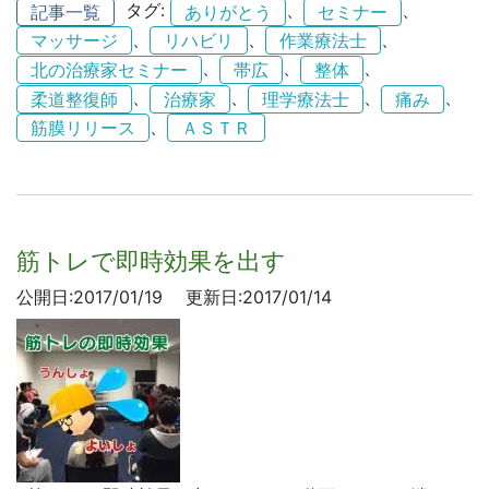
タグ:
、
、
記事一覧
ありがとう
セミナー
、
、
、
マッサージ
リハビリ
作業療法士
、
、
、
北の治療家セミナー
帯広
整体
、
、
、
、
柔道整復師
治療家
理学療法士
痛み
、
筋膜リリース
ＡＳＴＲ
筋トレで即時効果を出す
公開日:2017/01/19
更新日:2017/01/14