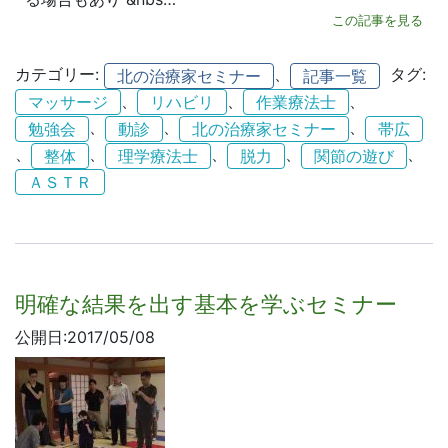
この記事を見る
カテゴリー:
、
タグ:
北の治療家セミナー
記事一覧
、
、
、
マッサージ
リハビリ
作業療法士
、
、
、
勉強会
動診
北の治療家セミナー
帯広
、
、
、
、
、
整体
理学療法士
脱力
関節の遊び
ＡＳＴＲ
明確な結果を出す基本を学ぶセミナー
公開日:2017/05/08