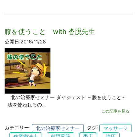
膝を使うこと with 沓脱先生
公開日:2016/11/28
北の治療家セミナー ダイジェスト ～膝を使うこと～
膝を使われるの…
この記事を見る
カテゴリー:
タグ:
北の治療家セミナー
マッサージ
、
、
、
、
、
作業療法士
前脛骨筋
帯広
強圧