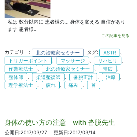
私は 数分以内に 患者様の… 身体を変える 自信があり
ます 患者様…
この記事を見る
カテゴリー:
タグ:
、
北の治療家セミナー
ASTR
、
、
、
トリガーポイント
マッサージ
リハビリ
、
、
、
作業療法士
北の治療家セミナー
帯広
、
、
、
、
整体師
柔道整復師
沓脱正計
治療
、
、
、
理学療法士
疲れ
痛み
首
身体の使い方の注意 with 沓脱先生
公開日:2017/03/27
更新日:2017/03/14