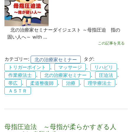
北の治療家セミナーダイジェスト ～母指圧迫 指の
固い人へ～ with …
この記事を見る
カテゴリー:
タグ:
北の治療家セミナー
、
、
、
トリガーポイント
マッサージ
リハビリ
、
、
、
作業療法士
北の治療家セミナー
圧迫法
、
、
、
、
帯広
柔道整復師
治療
理学療法士
ＡＳＴＲ
母指圧迫法 ～母指が柔らかすぎる人