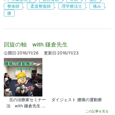
、
、
、
、
整体師
柔道整復師
理学療法士
痛み
膝
回旋の軸 with 鎌倉先生
公開日:2016/11/26
更新日:2016/11/23
北の治療家セミナー ダイジェスト 腰痛の運動療
法 with 鎌倉先生 …
この記事を見る