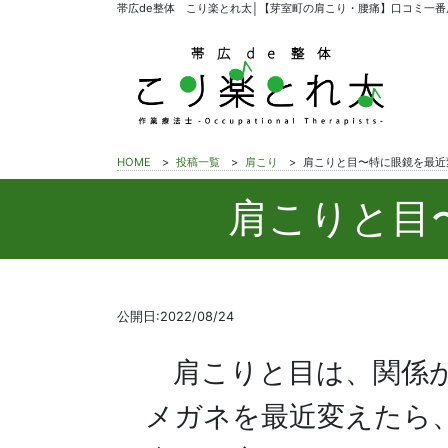
帯広de整体 こり楽とれ太│【芽室町の肩こり・腰痛】口コミ一番
HOME
>
投稿一覧
>
肩こり
>
肩こりと目〜特に眼鏡を最近
肩こりと目
公開日:2022/08/24
肩こりと目は、関係
メガネを最近変えたら