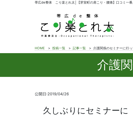
帯広de整体 こり楽とれ太│【芽室町の肩こり・腰痛】口コミ一番
HOME
>
投稿一覧
>
記事一覧
>
介護関係のセミナーに行っ
介護
公開日:2019/04/26
久しぶりにセミナーに