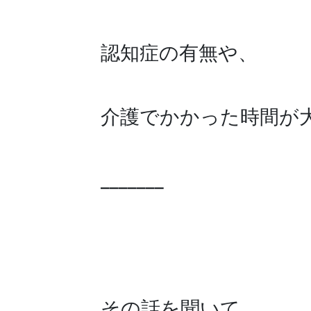
認知症の有無や、
介護でかかった時間が
_______
その話を聞いて