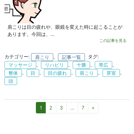
肩こりは目の疲れや、眼鏡を変えた時に起こることが
あります。今回は、…
この記事を見る
カテゴリー:
、
タグ:
肩こり
記事一覧
、
、
、
、
マッサージ
リハビリ
十勝
帯広
、
、
、
、
、
整体
目
目の疲れ
肩こり
芽室
頭
投稿ナビゲーション
1
2
3
…
7
»