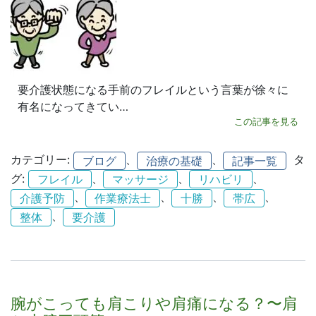
要介護状態になる手前のフレイルという言葉が徐々に
有名になってきてい…
この記事を見る
カテゴリー:
、
、
タ
ブログ
治療の基礎
記事一覧
グ:
、
、
、
フレイル
マッサージ
リハビリ
、
、
、
、
介護予防
作業療法士
十勝
帯広
、
整体
要介護
腕がこっても肩こりや肩痛になる？〜肩