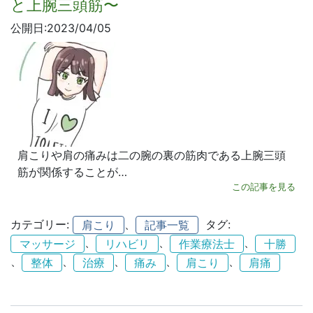
と上腕三頭筋〜
公開日:2023/04/05
肩こりや肩の痛みは二の腕の裏の筋肉である上腕三頭
筋が関係することが…
この記事を見る
カテゴリー:
、
タグ:
肩こり
記事一覧
、
、
、
マッサージ
リハビリ
作業療法士
十勝
、
、
、
、
、
整体
治療
痛み
肩こり
肩痛