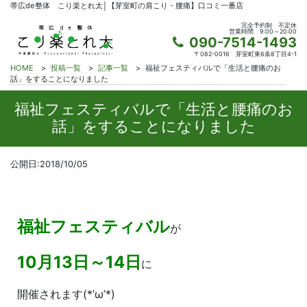
帯広de整体 こり楽とれ太│【芽室町の肩こり・腰痛】口コミ一番店
完全予約制
不定休
営業時間
9:00～20:00
090-7514-1493
〒082-0016
芽室町東6条8丁目4-1
HOME
>
投稿一覧
>
記事一覧
>
福祉フェスティバルで「生活と腰痛のお
話」をすることになりました
福祉フェスティバルで「生活と腰痛のお
話」をすることになりました
公開日:2018/10/05
福祉フェスティバル
が
10月13日～14日
に
開催されます(*’ω’*)