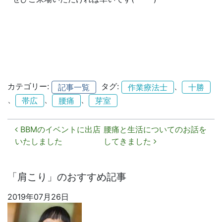
カテゴリー:
タグ:
、
記事一覧
作業療法士
十勝
、
、
、
帯広
腰痛
芽室
投稿ナビゲーション
BBMのイベントに出店
腰痛と生活についてのお話を
いたしました
してきました
「肩こり」のおすすめ記事
2019年07月26日