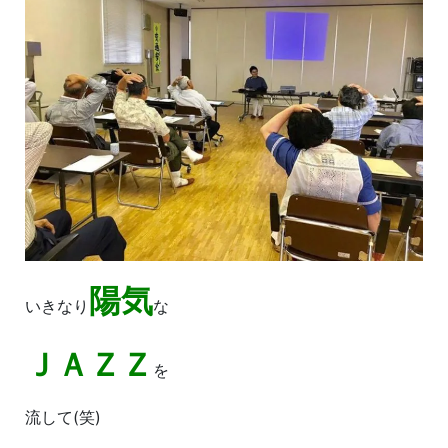
陽気
いきなり
な
ＪＡＺＺ
を
流して(笑)