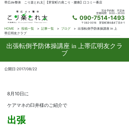
帯広de整体 こり楽とれ太│【芽室町の肩こり・腰痛】口コミ一番店
完全予約制
不定休
営業時間
9:00～20:00
090-7514-1493
〒082-0016
芽室町東6条8丁目4-1
HOME
>
投稿一覧
>
記事一覧
>
ブログ
>
出張転倒予防体操講座 in 上
帯広明友クラブ
出張転倒予防体操講座 in 上帯広明友クラ
ブ
公開日:2017/08/22
8月10日に
ケアマネの臼井様のご紹介で
出張