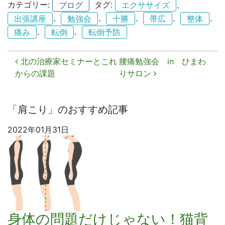
カテゴリー:
タグ:
、
ブログ
エクササイズ
、
、
、
、
、
出張講座
勉強会
十勝
帯広
整体
、
、
痛み
転倒
転倒予防
投稿ナビゲーション
北の治療家セミナーとこれ
腰痛勉強会 in ひまわ
からの課題
りサロン
「肩こり」のおすすめ記事
2022年01月31日
身体の問題だけじゃない！猫背