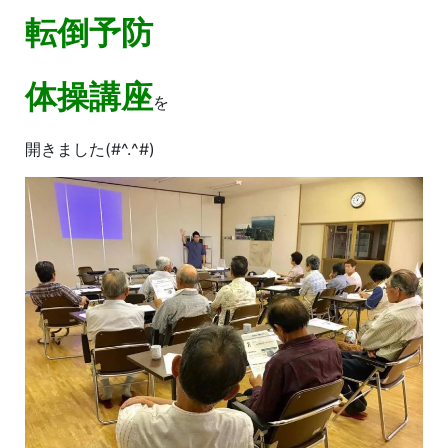
転倒予防
体操講座
を
開きました(#^.^#)