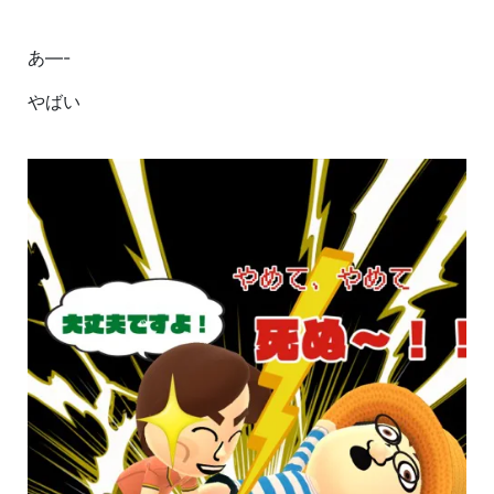
あ—-
やばい