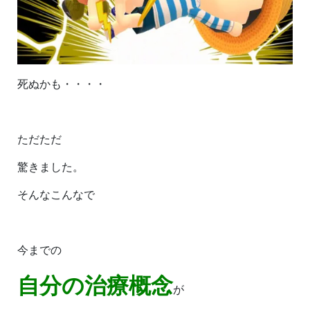
死ぬかも・・・・
ただただ
驚きました。
そんなこんなで
今までの
自分の治療概念
が