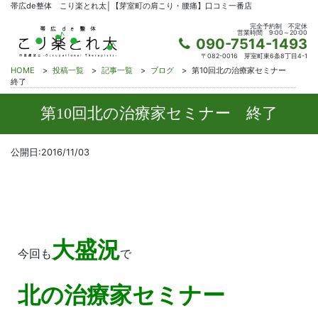
帯広de整体 こり楽とれ太│【芽室町の肩こり・腰痛】口コミ一番店
完全予約制
不定休
営業時間
9:00～20:00
090-7514-1493
〒082-0016
芽室町東6条8丁目4-1
HOME
>
投稿一覧
>
記事一覧
>
ブログ
>
第10回北の治療家セミナー
終了
第10回北の治療家セミナー 終了
公開日:2016/11/03
大盛況
今回も
で
北の治療家セミナー