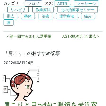
カテゴリー:
タグ:
、
ブログ
ASTR
マッサージ
、
、
、
、
リハビリ
作業療法
北の治療家セミナー
、
、
、
、
、
帯広
整体
治療
理学療法
痛み
膝
投稿ナビゲーション
第一回すみません選手権
ASTR勉強会 in 帯広
「肩こり」のおすすめ記事
2022年08月24日
肩こりと目〜特に眼鏡を最近変