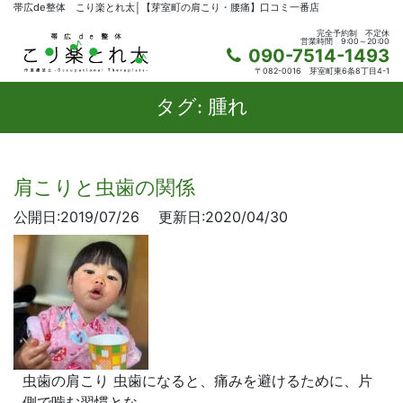
帯広de整体 こり楽とれ太│【芽室町の肩こり・腰痛】口コミ一番店
完全予約制
不定休
営業時間
9:00～20:00
090-7514-1493
〒082-0016
芽室町東6条8丁目4-1
タグ:
腫れ
肩こりと虫歯の関係
公開日:2019/07/26
更新日:2020/04/30
虫歯の肩こり 虫歯になると、痛みを避けるために、片
側で噛む習慣とな…