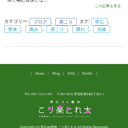
この記事を見る
カテゴリー:
、
タグ:
、
ブログ
肩こり
帯広
、
、
、
、
整体
痛み
肩こり
腫れ
虫歯
Home
Blog
FAQ
Profile
TEL:090-7514-1493
〒082-0016 芽室町東6条8丁目4-1
Copyright (c) 帯広de整体 こり楽とれ太 All Rights Reserved.